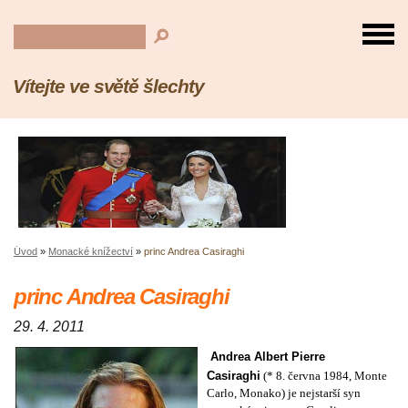
Vítejte ve světě šlechty
Úvod
»
Monacké knížectví
»
princ Andrea Casiraghi
princ Andrea Casiraghi
29. 4. 2011
Andrea Albert Pierre
Casiraghi
(*
8. června
1984
,
Monte
Carlo
,
Monako
) je nejstarší syn