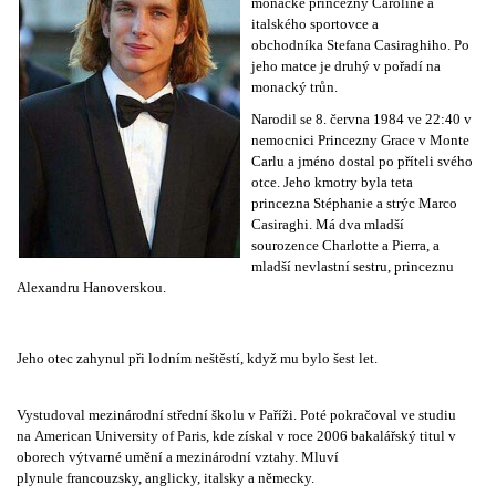
monacké princezny
Caroline
a
italského sportovce a
obchodníka
Stefana Casiraghiho
. Po
jeho matce je druhý v pořadí na
monacký trůn.
Narodil se 8. června 1984 ve 22:40 v
nemocnici Princezny Grace v Monte
Carlu a jméno dostal po příteli svého
otce. Jeho kmotry byla teta
princezna
Stéphanie
a strýc Marco
Casiraghi. Má dva mladší
sourozence
Charlotte
a Pierra, a
mladší nevlastní sestru, princeznu
Alexandru Hanoverskou.
Jeho otec zahynul při lodním neštěstí, když mu bylo šest let.
Vystudoval mezinárodní střední školu v
Paříži
. Poté pokračoval ve studiu
na
American University of Paris
, kde získal v roce
2006
bakalářský titul v
oborech
výtvarné umění
a
mezinárodní vztahy
. Mluví
plynule
francouzsky
,
anglicky
,
italsky
a
německy
.