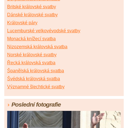
Britské královské svatby
Dánské královské svatby
Královské páry
Lucemburské velkovévodské svatby
Monacká knížecí svatba
Nizozemská královská svatba
Norské královské svatby
Řecká královská svatba
Španělská královská svatba
Švédská královská svatba
Významné šlechtické svatby
Poslední fotografie