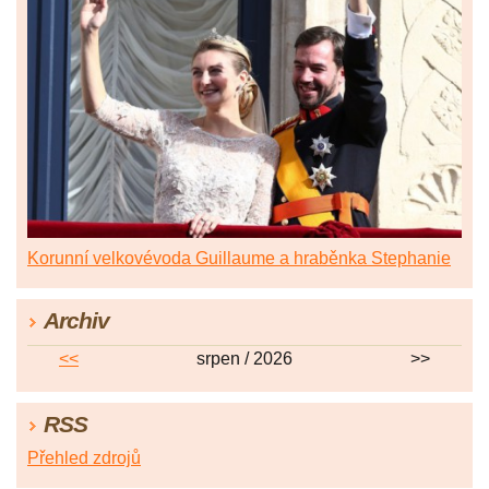
Korunní velkovévoda Guillaume a hraběnka Stephanie
Archiv
<<
srpen / 2026
>>
RSS
Přehled zdrojů