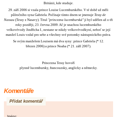
Británii
, kde studuje.
29. září
2006
si vzala prince
Louise Lucemburského
. V té době už měli
půlročního syna Gabriela. Počínaje tímto dnem se jmenuje
Tessy de
Nassau
(Tessy z Nasavy). Titul
"princezna lucemburská"
jí byl udělen až o tři
roky později,
23. června
2009
. Ač je snachou lucemburského
velkovévody
Jindřicha I.
, nestane se nikdy velkovévodkyní, neboť se její
manžel Louis vzdal pro sebe a všechny své potomky nástupnického práva.
Se svým manželem
Louisem
má dva syny: prince Gabriela (*
12.
březen
2006
) a prince Noaha (*
21. září
2007
).
Princezna Tessy hovoří
plynně
lucembursky
,
francouzsky
,
anglicky
a
německy
.
Komentáře
Přidat komentář
Jméno: