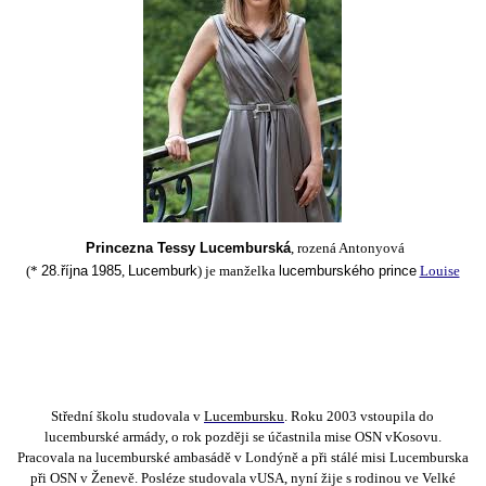
Princezna Tessy Lucemburská
, rozená Antonyová
(*
28.října
1985
,
Lucemburk
) je manželka
lucemburského prince
Louise
Střední školu studovala v
Lucembursku
. Roku
2003
vstoupila do
lucemburské armády, o rok později se účastnila mise
OSN
v
Kosovu
.
Pracovala na lucemburské ambasádě v
Londýně
a při stálé misi Lucemburska
při
OSN
v
Ženevě
. Posléze studovala v
USA
, nyní žije s rodinou ve
Velké