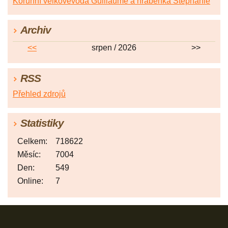
Korunní velkovévoda Guillaume a hraběnka Stephanie
Archiv
<<
srpen / 2026
>>
RSS
Přehled zdrojů
Statistiky
Celkem:
718622
Měsíc:
7004
Den:
549
Online:
7