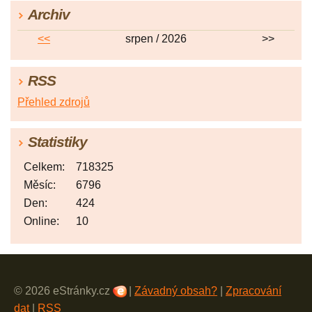
Archiv
<<
srpen / 2026
>>
RSS
Přehled zdrojů
Statistiky
Celkem:
718325
Měsíc:
6796
Den:
424
Online:
10
© 2026 eStránky.cz
|
Závadný obsah?
|
Zpracování
dat
|
RSS