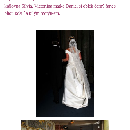
královna Silvia, Victoriina matka.Daniel si oblék černý fark s
bílou košilí a bílým motýlkem.