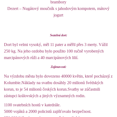
brambory
Dezert – Nugátový moučník s jahodovým kompotem, mátový
jogurt
Svatební dort:
Dort byl velmi vysoký, měl 11 pater a měřil přes 3 merty. Vážil
250 kg. Na jeho ozdobu bylo použito 100 ručně vyrobených
marcipánových růži a 40 marcipánových lilií.
Zajímavosti:
Na výzdobu města bylo dovezeno 40000 květin, které pocházejí z
Kolumbie.Náklady na svatbu dosáhly 20 milionů švédských
korun, to je 54 milionů českých korun.Svatby se zúčastnili
zástupci královských a jiných významných rodin.
1100 svatebních hostů v katedrále.
5000 vojáků a 2000 policistů zajišťovalo bezpečnost.