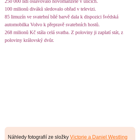
250 000 lidí oslavovalo novomanžele v ulicích.
100 milionů diváků sledovalo obřad v televizi.
85 limuzín ve svatební bílé barvě dala k dispozici švédská
automobilka Volvo k přepravě svatebních hostů.
268 milionů Kč stála celá svatba. Z poloviny ji zaplatí stát, z
poloviny královský dvůr.
Náhledy fotografií ze složky
Victorie a Daniel Westling