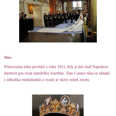
Tiára:
Princeznina tiára pochází z roku 1811, kdy ji dal císař Napoleon
zhotovit pro svoji manželku Josefinu. Tato Cameo tiára se skládá
z několika medailonků a vzadu je ukryt snítek myrty.