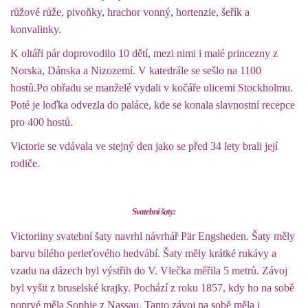
růžové růže, pivoňky, hrachor vonný, hortenzie, šeřík a
konvalinky.
K oltáři pár doprovodilo 10 dětí, mezi nimi i malé princezny z
Norska, Dánska a Nizozemí. V katedrále se sešlo na 1100
hostů.Po obřadu se manželé vydali v kočáře ulicemi Stockholmu.
Poté je loďka odvezla do paláce, kde se konala slavnostní recepce
pro 400 hostů.
Victorie se vdávala ve stejný den jako se před 34 lety brali její
rodiče.
Svatební šaty:
Victoriiny svatební šaty navrhl návrhář Pär Engsheden. Šaty měly
barvu bílého perleťového hedvábí. Šaty měly krátké rukávy a
vzadu na dázech byl výstřih do V. Vlečka měřila 5 metrů. Závoj
byl vyšit z bruselské krajky. Pochází z roku 1857, kdy ho na sobě
poprvé měla Sophie z Nassau. Tanto závoj na sobě měla i