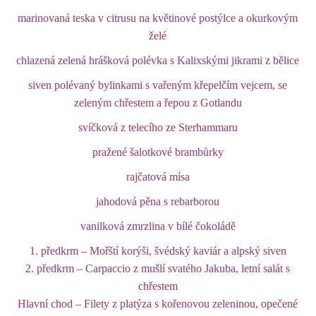
marinovaná teska v citrusu na květinové postýlce a okurkovým
želé
chlazená zelená hrášková polévka s Kalixskými jikrami z bělice
siven polévaný bylinkami s vařeným křepelčím vejcem, se
zeleným chřestem a řepou z Gotlandu
svíčková z telecího ze Sterhammaru
pražené šalotkové brambůrky
rajčatová mísa
jahodová pěna s rebarborou
vanilková zmrzlina v bílé čokoládě
1. předkrm – Mořští korýši, švédský kaviár a alpský siven
2. předkrm – Carpaccio z mušlí svatého Jakuba, letní salát s
chřestem
Hlavní chod – Filety z platýza s kořenovou zeleninou, opečené