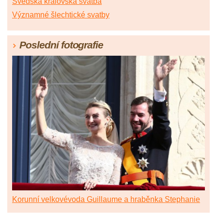
Švédská královská svatba
Významné šlechtické svatby
Poslední fotografie
Korunní velkovévoda Guillaume a hraběnka Stephanie