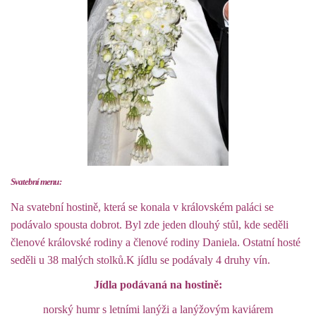
Svatební menu:
Na svatební hostině, která se konala v královském paláci se
podávalo spousta dobrot. Byl zde jeden dlouhý stůl, kde seděli
členové královské rodiny a členové rodiny Daniela. Ostatní hosté
seděli u 38 malých stolků.K jídlu se podávaly 4 druhy vín.
Jídla podávaná na hostině:
norský humr s letními lanýži a lanýžovým kaviárem