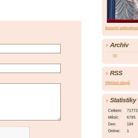
Korunní velkovévo
Archiv
<<
RSS
Přehled zdrojů
Statistiky
Celkem:
71772
Měsíc:
6785
Den:
184
Online:
1