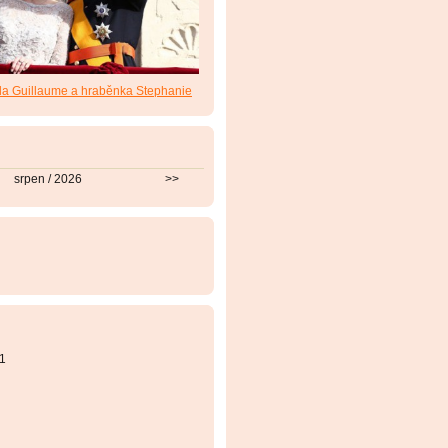
da Guillaume a hraběnka Stephanie
srpen / 2026
>>
1