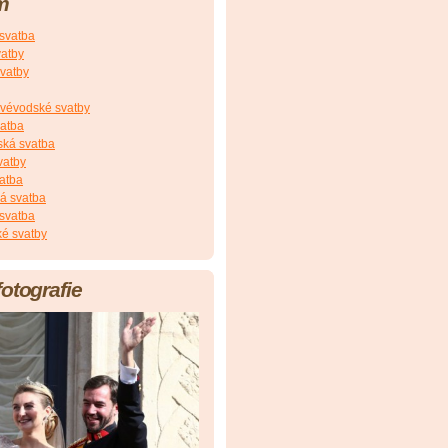
m
 svatba
vatby
vatby
vévodské svatby
vatba
ská svatba
vatby
atba
á svatba
svatba
é svatby
fotografie