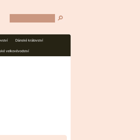
ovství
Dánské království
ké velkovévodství