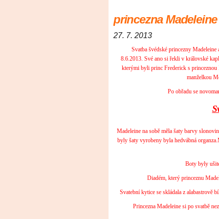
princezna Madeleine 
27. 7. 2013
Svatba švédské princezny Madeleine a
8.6.2013. Své ano si řekli v královské kap
kterými byli princ Frederick s princeznou
manželkou Me
Po obřadu se novoman
Sv
Madeleine na sobě měla šaty barvy slonovino
byly šaty vyrobeny byla hedvábná organza.M
Boty byly ušit
Diadém, který princeznu Madele
Svatební kytice se skládala z alabastrově bí
Princezna Madeleine si po svatbě nezm