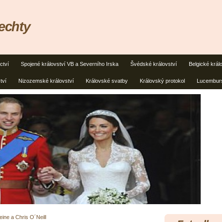
lechty
ctví
Spojené království VB a Severního Irska
Švédské království
Belgické král
tví
Nizozemské království
Královské svatby
Královský protokol
Lucemburs
ine a Chris O´Neill