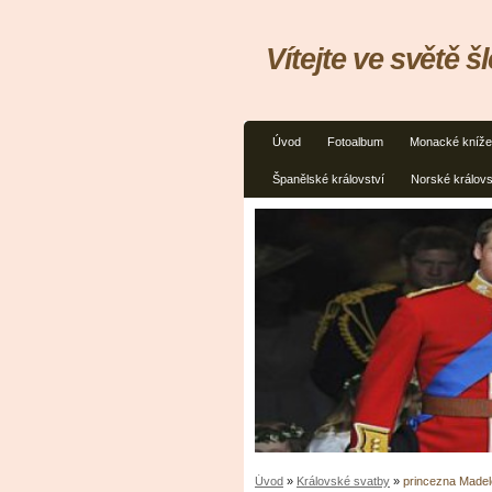
Vítejte ve světě š
Úvod
Fotoalbum
Monacké kníže
Španělské království
Norské královs
Úvod
»
Královské svatby
»
princezna Madele