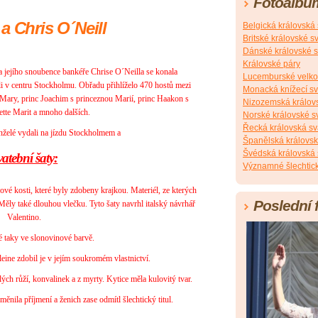
Fotoalbu
a Chris O´Neill
Belgická královská
Britské královské s
Dánské královské s
Královské páry
 jejího snoubence bankéře Chrise O´Neilla se konala
Lucemburské velko
li v centru Stockholmu. Obřadu přihlíželo 470 hostů mezi
Monacká knížecí s
 Mary, princ Joachim s princeznou Marií, princ Haakon s
Nizozemská králov
tte Marit a mnoho dalších.
Norské královské s
Řecká královská sv
želé vydali na jízdu Stockholmem a
Španělská královsk
Švédská královská 
atební šaty:
Významné šlechtick
vé kosti, které byly zdobeny krajkou. Materiél, ze kterých
Poslední 
ěly také dlouhou vlečku. Tyto šaty navrhl italský návrhář
Valentino.
é taky ve slonovinové barvě.
ine zdobil je v jejím soukromém vlastnictví.
lých růží, konvalinek a z myrty. Kytice měla kulovitý tvar.
ěnila příjmení a ženich zase odmítl šlechtický titul.