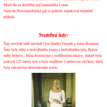
Marit šla za družičku její kamarádka Linda
Tanevik.Novomanželský pár si polibek zopakoval nejméně
pětkrát.
Svatební šaty:
Šaty nevěstě ušili návrhář Ove Harder Finseth a Anna Bratland.
Šaty byly ušity z hedvábného krepu a hedvábného tylu. Barvu
měly béžovo - bílou.Korzet byl s rozšířenými rukávy. Sukně byla
pokrytá 125 metry tylu a byla rozšířena 2 metrovou vlečkou, která
byla zakončena dekorativním tylem.