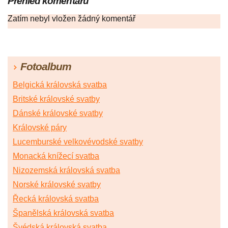
Přehled komentářů
Zatím nebyl vložen žádný komentář
Fotoalbum
Belgická královská svatba
Britské královské svatby
Dánské královské svatby
Královské páry
Lucemburské velkovévodské svatby
Monacká knížecí svatba
Nizozemská královská svatba
Norské královské svatby
Řecká královská svatba
Španělská královská svatba
Švédská královská svatba