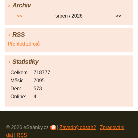
Archiv
<<
srpen / 2026
>>
RSS
Přehled zdrojů
Statistiky
Celkem:
718777
Měsíc:
7095
Den:
573
Online:
4
© 2026 eStránky.cz
|
Závadný obsah?
|
Zpracování
dat
|
RSS