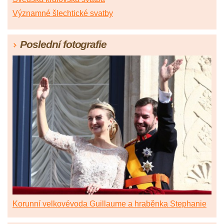
Významné šlechtické svatby
Poslední fotografie
Korunní velkovévoda Guillaume a hraběnka Stephanie