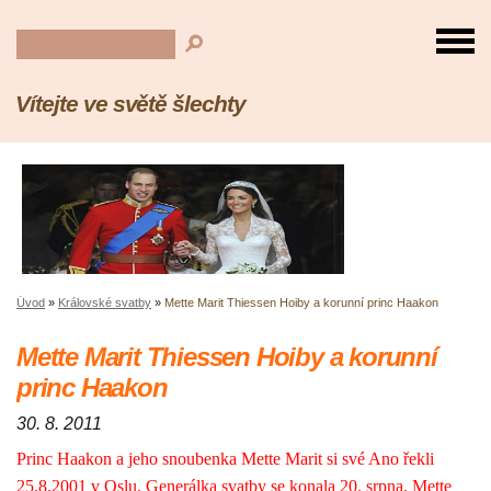
Vítejte ve světě šlechty
Úvod
»
Královské svatby
»
Mette Marit Thiessen Hoiby a korunní princ Haakon
Mette Marit Thiessen Hoiby a korunní
princ Haakon
30. 8. 2011
Princ Haakon a jeho snoubenka Mette Marit si své Ano řekli
25.8.2001 v Oslu. Generálka svatby se konala 20. srpna. Mette