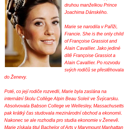
druhou manželkou Prince
Joachima Dánského.
Marie se narodila v Paříži,
Francie. She is the only child
of Françoise Grassiot and
Alain Cavallier. Jako jediné
dítě Françoise Grassiot a
Alain Cavallier. Po rozvodu
svých rodičů se přestěhovala
do Ženevy.
Poté, co její rodiče rozvedli, Marie byla zaslána na
internátní školu Collège Alpin Beau Soleil ve Švýcarsku.
Absolvovala Babson College ve Wellesley, Massachusetts
pak krátký čas studovala mezinárodní obchod a ekonomii.
Nakonec se ale rozhodla pro studia ekonomie v Ženevě.
Marie získala titul Bachelor of Arts v Marymount Manhattan