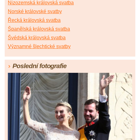
Nizozemská královská svatba
Norské královské svatby
Řecká královská svatba
Španělská královská svatba
Švédská královská svatba
Významné šlechtické svatby
Poslední fotografie