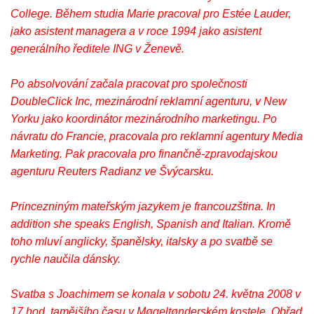
College. Během studia Marie pracoval pro Estée Lauder,
jako asistent managera a v roce 1994 jako asistent
generálního ředitele ING v Ženevě.
Po absolvování začala pracovat pro společnosti
DoubleClick Inc, mezinárodní reklamní agenturu, v New
Yorku jako koordinátor mezinárodního marketingu. Po
návratu do Francie, pracovala pro reklamní agentury Media
Marketing. Pak pracovala pro finančně-zpravodajskou
agenturu Reuters Radianz ve Švýcarsku.
Princezniným mateřským jazykem je francouzština. In
addition she speaks English, Spanish and Italian. Kromě
toho mluví anglicky, španělsky, italsky a po svatbě se
rychle naučila dánsky.
Svatba s Joachimem se konala v sobotu 24. května 2008 v
17 hod. tamějšího času v Møgeltønderském kostele. Obřad