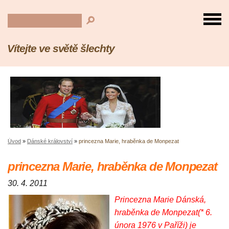
Vítejte ve světě šlechty
Úvod
»
Dánské království
»
princezna Marie, hraběnka de Monpezat
princezna Marie, hraběnka de Monpezat
30. 4. 2011
Princezna Marie Dánská,
hraběnka de Monpezat(* 6.
února 1976 v Paříži) je