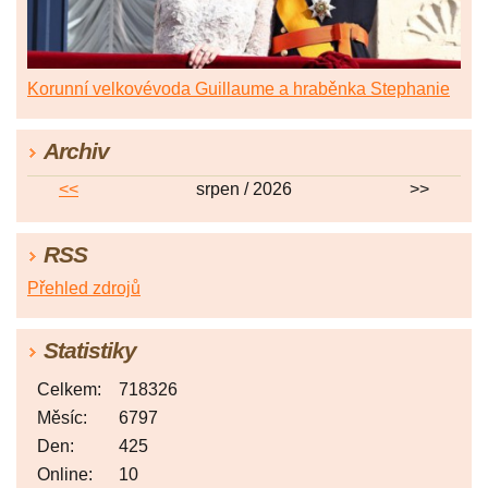
Korunní velkovévoda Guillaume a hraběnka Stephanie
Archiv
<<
srpen / 2026
>>
RSS
Přehled zdrojů
Statistiky
Celkem:
718326
Měsíc:
6797
Den:
425
Online:
10