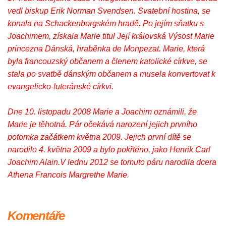
vedl biskup Erik Norman Svendsen. Svatební hostina, se
konala na Schackenborgském hradě. Po jejím sňatku s
Joachimem, získala Marie titul Její královská Výsost Marie
princezna Dánská, hraběnka de Monpezat. Marie, která
byla francouzský občanem a členem katolické církve, se
stala po svatbě dánským občanem a musela konvertovat k
evangelicko-luteránské církvi.
Dne 10. listopadu 2008 Marie a Joachim oznámili, že
Marie je těhotná. Pár očekává narození jejich prvního
potomka začátkem května 2009. Jejich první dítě se
narodilo 4. května 2009 a bylo pokřtěno, jako Henrik Carl
Joachim Alain.V lednu 2012 se tomuto páru narodila dcera
Athena Francois Margrethe Marie.
Komentáře