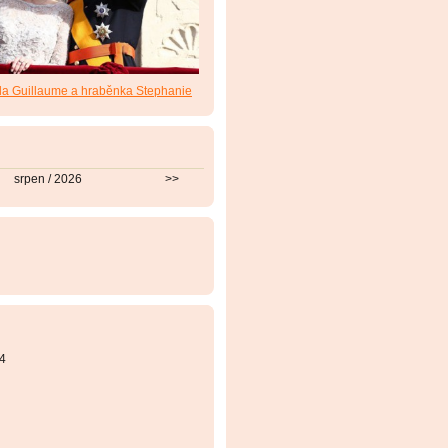
da Guillaume a hraběnka Stephanie
srpen / 2026
>>
4