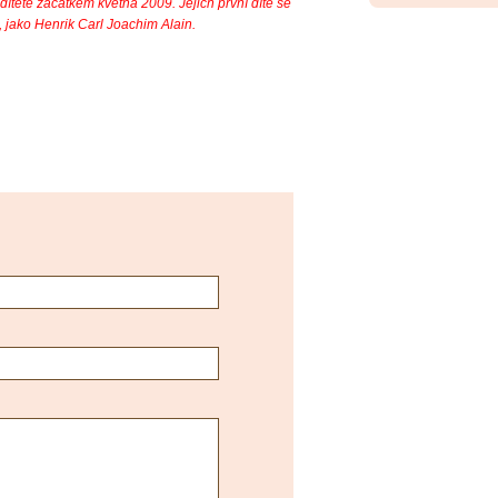
dítěte začátkem května 2009. Jejich první dítě se
, jako Henrik Carl Joachim Alain.