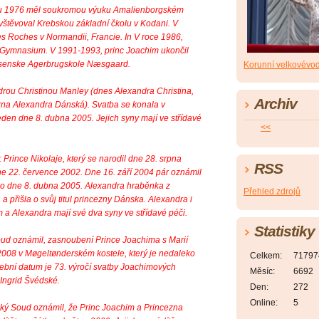
ku 1976 měl soukromou výuku Amalienborgském
vštěvoval Krebskou základní čkolu v Kodani. V
s Roches v Normandii, Francie. In V roce 1986,
 Gymnasium. V 1991-1993, princ Joachim ukončil
ssenske Agerbrugskole Næsgaard.
Korunní velkovévo
drou Christinou Manley (dnes Alexandra Christina,
Archiv
zna Alexandra Dánská). Svatba se konala v
eden dne 8. dubna 2005. Jejich syny mají ve střídavé
<<
Prince Nikolaje, který se narodil dne 28. srpna
RSS
dne 22. července 2002. Dne 16. září 2004 pár oznámil
ošlo dne 8. dubna 2005. Alexandra hraběnka z
Přehled zdrojů
 přišla o svůj titul princezny Dánska. Alexandra i
 a Alexandra mají své dva syny ve střídavé péči.
Statistiky
oud oznámil, zasnoubení Prince Joachima s Marií
 2008 v Møgeltønderském kostele, který je nedaleko
Celkem:
71797
ební datum je 73. výročí svatby Joachimových
Měsíc:
6692
 Ingrid Švédské.
Den:
272
Online:
5
ský Soud oznámil, že Princ Joachim a Princezna