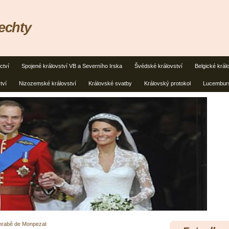
lechty
ctví
Spojené království VB a Severního Irska
Švédské království
Belgické král
tví
Nizozemské království
Královské svatby
Královský protokol
Lucemburs
 hrabě de Monpezat