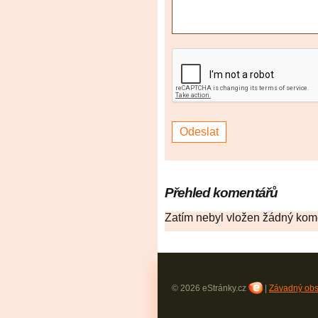
Přehled komentářů
Zatím nebyl vložen žádný kom
© 2026 eStránky.cz
|
Závadný ob