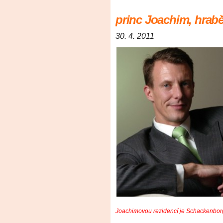
princ Joachim, hrab
30. 4. 2011
Joachimovou rezidencí je Schackenborg