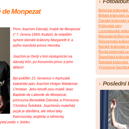
Fotoalbu
ě de Monpezat
Belgická královská
Britské královské s
Dánské královské s
Královské páry
Princ Joachim Dánský, hrabě de Monpezat
Lucemburské velko
(* 7. června 1969, Kodaň) Je mladším
Monacká knížecí s
synem dánské královny Margareth II. a
Nizozemská králov
jejího manžela prince Henrika.
Norské královské s
Řecká královská sv
Joachim je čtvrtý v linii nástupnictví na
Španělská královsk
dánský trůn, po Korunním princi a jeho
Švédská královská 
dětech
Významné šlechtick
Byl pokřtěn 15. července v Aarhuské
Poslední 
katedrále jako Joachim Holger Waldemar
Christian. Jeho kmotři jsou hrabě Jean
Baptiste de Laborde de Monpezat,
princezna Benedikte Dánská, a Princezna
Christina Švédská. Joachimův mateřský
jazyk je dánština, ale mluví taky
francouzsky, anglicky a německy.
ský palác v Jutsku.