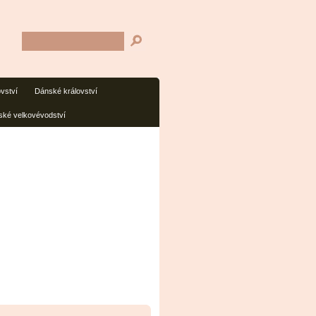
ovství
Dánské království
ké velkovévodství