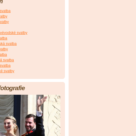
m
 svatba
vatby
vatby
vévodské svatby
vatba
ská svatba
vatby
atba
á svatba
svatba
é svatby
fotografie