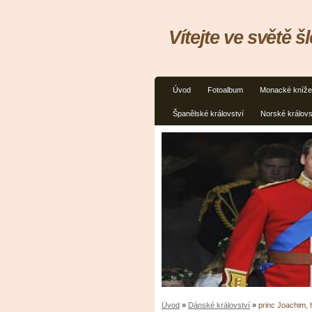
Vítejte ve světě š
Úvod
Fotoalbum
Monacké kníže
Španělské království
Norské královs
Úvod
»
Dánské království
»
princ Joachim,