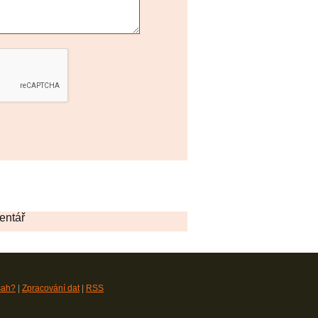
entář
sah?
|
Zpracování dat
|
RSS