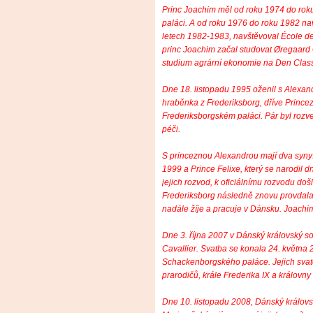
Princ Joachim měl od roku 1974 do ro
paláci. A od roku 1976 do roku 1982 na
letech 1982-1983, navštěvoval École de
princ Joachim začal studovat Øregaard
studium agrární ekonomie na Den Cla
Dne 18. listopadu 1995 oženil s Alexan
hraběnka z Frederiksborg, dříve Prince
Frederiksborgském paláci. Pár byl rozv
péči.
S princeznou Alexandrou mají dva syny: 
1999 a Prince Felixe, který se narodil 
jejich rozvod, k oficiálnímu rozvodu d
Frederiksborg následně znovu provdala a
nadále žíje a pracuje v Dánsku. Joachim
Dne 3. října 2007 v Dánský královský s
Cavallier. Svatba se konala 24. května
Schackenborgského paláce. Jejich svat
prarodičů, krále Frederika IX a královny
Dne 10. listopadu 2008, Dánský králov