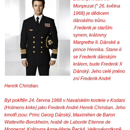
Monpezat (* 26. května
1968) je dědicem
dánského trůnu.
.Frederik je starším
synem, královny
Margrethe II. Dánské a
prince Henrika. Stane-li
se Frederik dánským
králem, bude Frederik X
Dánský. Jeho celé jméno
zní Frederik André
Henrik Christian.
Byl pokřtěn 24. června 1968 v Navalském kostele v Kodani
(Holmens kirke) jako Frederik André Henrik Christian. Jeho
kmotři jsou: Princ Georg Dánský, Maximilien de Baron
Watteville-Berckheim, hrabě de Laborde Etienne de
Monpezat, Královna Anne-Marie Řecká, Velkovévodkyně