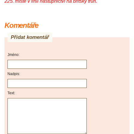
225. místě v linii nástupnictví na britský trůn.
Komentáře
Přidat komentář
Jméno:
Nadpis:
Text: