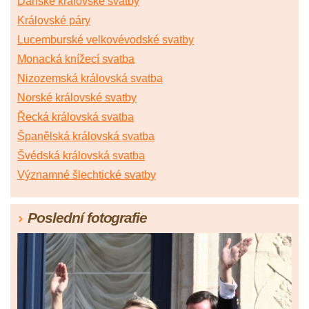
Dánské královské svatby
Královské páry
Lucemburské velkovévodské svatby
Monacká knížecí svatba
Nizozemská královská svatba
Norské královské svatby
Řecká královská svatba
Španělská královská svatba
Švédská královská svatba
Významné šlechtické svatby
Poslední fotografie