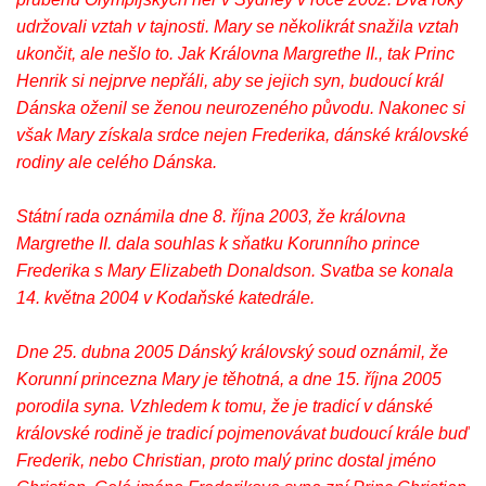
udržovali vztah v tajnosti. Mary se několikrát snažila vztah
ukončit, ale nešlo to. Jak Královna Margrethe II., tak Princ
Henrik si nejprve nepřáli, aby se jejich syn, budoucí král
Dánska oženil se ženou neurozeného původu. Nakonec si
však Mary získala srdce nejen Frederika, dánské královské
rodiny ale celého Dánska.
Státní rada oznámila dne 8. října 2003, že královna
Margrethe II. dala souhlas k sňatku Korunního prince
Frederika s Mary Elizabeth Donaldson. Svatba se konala
14. května 2004 v Kodaňské katedrále.
Dne 25. dubna 2005 Dánský královský soud oznámil, že
Korunní princezna Mary je těhotná, a dne 15. října 2005
porodila syna. Vzhledem k tomu, že je tradicí v dánské
královské rodině je tradicí pojmenovávat budoucí krále buď
Frederik, nebo Christian, proto malý princ dostal jméno