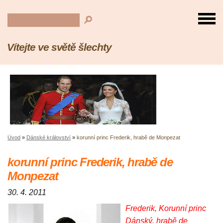
Vítejte ve světě šlechty
Úvod
»
Dánské království
»
korunní princ Frederik, hrabě de Monpezat
korunní princ Frederik, hrabě de
Monpezat
30. 4. 2011
Frederik, Korunní princ
Dánský, hrabě de