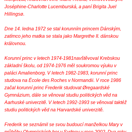
Joséphine-Charlotte Lucemburská, a paní Brigita Juel
Hillingsø.
Dne 14. ledna 1972 se stal korunním princem Dánským,
zatímco jeho matka se stala jako Margrethe II. dánskou
královnou.
Korunní princ v letech 1974-1981navštěvoval Krebskou
základní školu, od 1974-1976 měl soukromou výuku v
paláci Amalienborg. V letech 1982-1983, korunní princ
studova na École des Roches v Normandii. V roce 1986
začal korunní princ Frederik studovat Øregaardské
Gymnázium, dále se věnoval studiu politických věd na
Aarhuské univerzitě. V letech 1992-1993 se věnoval taktéž
studiu politických věd na Harvardské univerzitě.
Frederik se seznámil se svou budoucí manželkou Mary v
průběhu Olympijských her v Sydney v roce 2002. Dva roky