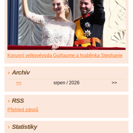
Korunní velkovévoda Guillaume a hraběnka Stephanie
Archiv
<<
srpen / 2026
>>
RSS
Přehled zdrojů
Statistiky