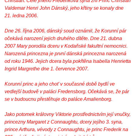
Christian. Celé jméno Frederikova syna zní Princ Christian
Valdemar Henri John Dánský, jeho křtiny se konaly dne
21. ledna 2006.
Dne 26. října 2006, dánský soud oznámil, že Korunní pár
očekává narození jejich druhého dítěte. Dne 21. dubna
2007 Mary porodila dceru v Kodaňské fakultní nemocnici.
Narozená princezna je první dánská princezna narozená
od roku 1946. Jejich dcera byla pokřtěna Isabella Henrietta
Ingrid Margrethe dne 1. července 2007.
Korunní princ a jeho choť v současné době bydlí ve
vedlejší budově v paláci Fredensborg. Očekává se, že pár
se v budoucnu přestěhuje do paláce Amalienborg.
Jako potomek královny Viktorie prostřednictvím její vnučky,
princezny Margaret z Connaughtu, dcery jejího 3. syna,
prince Arthura, vévody z Connaughtu, je princ Frederik na