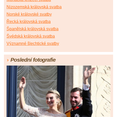
Nizozemská královská svatba
Norské královské svatby
Řecká královská svatba
Španělská královská svatba
Švédská královská svatba
Významné šlechtické svatby
Poslední fotografie