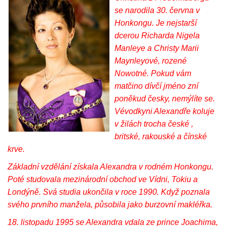
se narodila 30. června v
Honkongu. Je nejstarší
dcerou Richarda Nigela
Manleye a Christy Marii
Maynleyové, rozené
Nowotné. Pokud vám
matčino dívčí jméno zní
poněkud česky, nemýlíte se.
Vévodkyni Alexandře koluje
v žilách trocha české ,
britské, rakouské a čínské
krve.
Základní vzdělání získala Alexandra v rodném Honkongu.
Poté studovala mezinárodní obchod ve Vídni, Tokiu a
Londýně. Svá studia ukončila v roce 1990. Když poznala
svého prvního manžela, působila jako burzovní makléřka.
18. listopadu 1995 se Alexandra vdala ze prince Joachima,