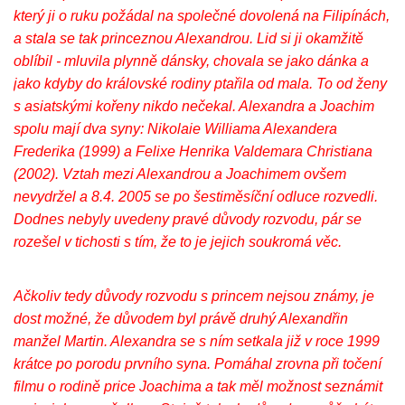
který ji o ruku požádal na společné dovolená na Filipínách,
a stala se tak princeznou Alexandrou. Lid si ji okamžitě
oblíbil - mluvila plynně dánsky, chovala se jako dánka a
jako kdyby do královské rodiny ptařila od mala. To od ženy
s asiatskými kořeny nikdo nečekal. Alexandra a Joachim
spolu mají dva syny: Nikolaie Williama Alexandera
Frederika (1999) a Felixe Henrika Valdemara Christiana
(2002). Vztah mezi Alexandrou a Joachimem ovšem
nevydržel a 8.4. 2005 se po šestiměsíční odluce rozvedli.
Dodnes nebyly uvedeny pravé důvody rozvodu, pár se
rozešel v tichosti s tím, že to je jejich soukromá věc.
Ačkoliv tedy důvody rozvodu s princem nejsou známy, je
dost možné, že důvodem byl právě druhý Alexandřin
manžel Martin. Alexandra se s ním setkala již v roce 1999
krátce po porodu prvního syna. Pomáhal zrovna při točení
filmu o rodině price Joachima a tak měl možnost seznámit