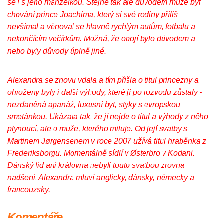
se i s jeho manželkou. Stejně tak ale důvodem může být
chování prince Joachima, který si své rodiny příliš
nevšímal a věnoval se hlavně rychlým autům, fotbalu a
nekončícím večírkům. Možná, že obojí bylo důvodem a
nebo byly důvody úplně jiné.
Alexandra se znovu vdala a tím přišla o titul princezny a
ohroženy byly i další výhody, které jí po rozvodu zůstaly -
nezdaněná apanáž, luxusní byt, styky s evropskou
smetánkou. Ukázala tak, že jí nejde o titul a výhody z něho
plynoucí, ale o muže, kterého miluje. Od její svatby s
Martinem Jørgensenem v roce 2007 užívá titul hraběnka z
Frederiksborgu. Momentálně sídlí v Østerbro v Kodani.
Dánský lid ani královna nebyli touto svatbou zrovna
nadšeni. Alexandra mluví anglicky, dánsky, německy a
francouzsky.
Komentáře