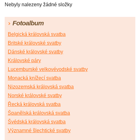
Nebyly nalezeny žádné složky
Fotoalbum
Belgická královská svatba
Britské královské svatby
Dánské královské svatby
Královské páry
Lucemburské velkovévodské svatby
Monacká knížecí svatba
Nizozemská královská svatba
Norské královské svatby
Řecká královská svatba
Španělská královská svatba
Švédská královská svatba
Významné šlechtické svatby