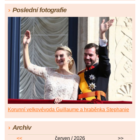
Poslední fotografie
Korunní velkovévoda Guillaume a hraběnka Stephanie
Archiv
<<
červen / 2026
>>